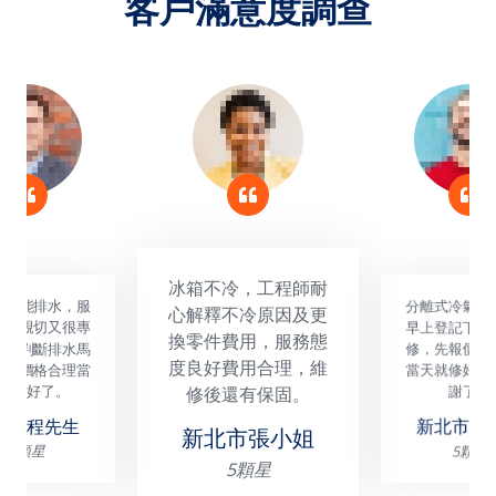
客戶滿意度調查
分離式冷氣不開機，
冰箱不冷，工程師耐
早上登記下午就來維
心解釋不冷原因及更
修，先報價再維修，
換零件費用，服務態
當天就修好實在太感
度良好費用合理，維
修後還有保固。
謝了。
新北市張小姐
新北市朱先生
5顆星
5顆星